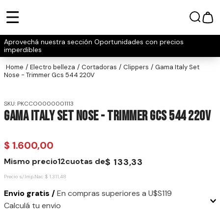
Aprovechá nuestra sección Oportunidades con precios
imperdibles
electro belleza
cortadoras
clippers
Gama Italy Set
Nose - Trimmer Gcs 544 220V
SKU
:
PKCCO0000001113
Gama Italy Set Nose - Trimmer Gcs 544 220V
$
1
.
600
,
00
Mismo precio
12
cuotas de
$
133
,
33
Precio s/Imp.Nac
$
1
.
311
,
48
Envio gratis /
En compras superiores a U$S119
Calculá tu envio