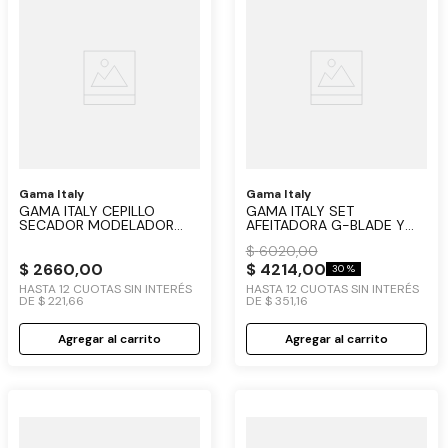
Gama Italy
Gama Italy
GAMA ITALY CEPILLO
GAMA ITALY SET
SECADOR MODELADOR
AFEITADORA G-BLADE Y
MULTISTYLER GOLD
BALANZA CORPORAL FIT
$
6020
,
00
ULTRA
$
2660
,
00
$
4214
,
00
30 %
HASTA
12
CUOTAS SIN INTERÉS
HASTA
12
CUOTAS SIN INTERÉS
DE
$
221
,
66
DE
$
351
,
16
Agregar al carrito
Agregar al carrito