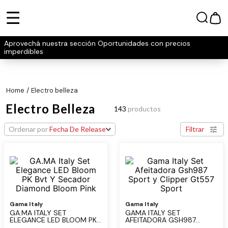
Aprovechá nuestra sección Oportunidades con precios
imperdibles
electro belleza
Electro Belleza
143
productos
Ordenar por
Fecha De Release
Filtrar
Gama Italy
Gama Italy
GA.MA ITALY SET
GAMA ITALY SET
ELEGANCE LED BLOOM PK
AFEITADORA GSH987
BVT Y SECADOR DIAMOND
SPORT Y CLIPPER GT557