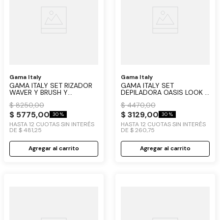
Gama Italy
Gama Italy
GAMA ITALY SET RIZADOR
GAMA ITALY SET
WAVER Y BRUSH Y
DEPILADORA OASIS LOOK +
SECADOR DIVA KERATION
SECADOR TRAVEL 1600
$
8250
,
00
$
4470
,
00
$
5775
,
00
$
3129
,
00
30 %
30 %
HASTA
12
CUOTAS SIN INTERÉS
HASTA
12
CUOTAS SIN INTERÉS
DE
$
481
,
25
DE
$
260
,
75
Agregar al carrito
Agregar al carrito