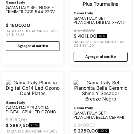
Gama Italy
GAMA ITALY SET NOSE -
TRIMMER GCS 544 220V
Gama Italy
GAMA ITALY SET
PLANCHITA DIGITAL X-WIDE
$
1600
,
00
DUAL PLATES 4D Y
$
5730
,
00
SECADOR MISTRAL ION
HASTA
12
CUOTAS SIN INTERÉS
DE
$
133
,
33
PLUS TOURMALINA
$
4011
,
00
30 %
HASTA
12
CUOTAS SIN INTERÉS
DE
$
334
,
25
Agregar al carrito
Agregar al carrito
Gama Italy
GAMA ITALY PLANCHA
Gama Italy
DIGITAL CP14 LED OZONO
GAMA ITALY SET
DUAL PLATES
PLANCHITA BELLA CERAMIC
$
5290
,
00
SHINE Y SECADOR BREEZE
$
3967
,
50
$
3400
,
00
NEGRO
25 %
$
2380
,
00
30 %
HASTA
12
CUOTAS SIN INTERÉS