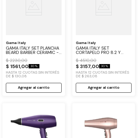
Gama Italy
Gama Italy
GAMA ITALY SET PLANCHA
GAMA ITALY SET
BEARD BARBER CERAMIC -
CORTAPELO PRO 8.2 Y
TRIMMER 527 BARBER
TRIMMER 6 EN 1 A PILAS
$
2230
,
00
$
4510
,
00
STYLE USB
$
1561
,
00
$
3157
,
00
30 %
30 %
HASTA
12
CUOTAS SIN INTERÉS
HASTA
12
CUOTAS SIN INTERÉS
DE
$
130
,
08
DE
$
263
,
08
Agregar al carrito
Agregar al carrito