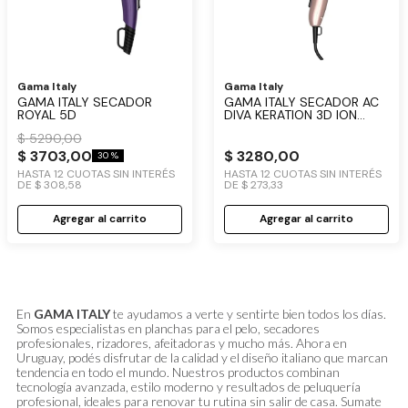
Gama Italy
Gama Italy
GAMA ITALY SECADOR
GAMA ITALY SECADOR AC
ROYAL 5D
DIVA KERATION 3D ION
PLUS
$
5290
,
00
$
3703
,
00
$
3280
,
00
30 %
HASTA
12
CUOTAS SIN INTERÉS
HASTA
12
CUOTAS SIN INTERÉS
DE
$
308
,
58
DE
$
273
,
33
Agregar al carrito
Agregar al carrito
En
GAMA ITALY
te ayudamos a verte y sentirte bien todos los días.
Somos especialistas en planchas para el pelo, secadores
profesionales, rizadores, afeitadoras y mucho más. Ahora en
Uruguay, podés disfrutar de la calidad y el diseño italiano que marcan
tendencia en todo el mundo. Nuestros productos combinan
tecnología avanzada, estilo moderno y resultados de peluquería
profesional, ideales para renovar tu rutina sin salir de casa. Sumate