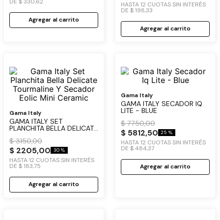
DE
$
330
,
62
HASTA
12
CUOTAS SIN INTERÉS
DE
$
198
,
33
Agregar al carrito
Agregar al carrito
Gama Italy
GAMA ITALY SECADOR IQ
LITE - BLUE
Gama Italy
GAMA ITALY SET
$
7750
,
00
PLANCHITA BELLA DELICATE
$
5812
,
50
25 %
TOURMALINE Y SECADOR
$
3150
,
00
EOLIC MINI CERAMIC
HASTA
12
CUOTAS SIN INTERÉS
DE
$
484
,
37
$
2205
,
00
30 %
HASTA
12
CUOTAS SIN INTERÉS
DE
$
183
,
75
Agregar al carrito
Agregar al carrito