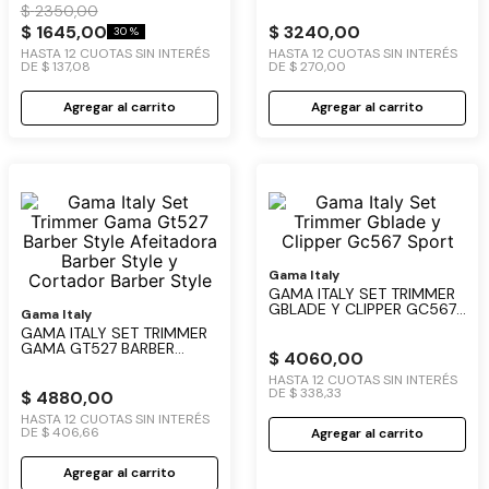
$
2350
,
00
BLOOM PINK
SPORT
$
1645
,
00
$
3240
,
00
30 %
HASTA
12
CUOTAS SIN INTERÉS
HASTA
12
CUOTAS SIN INTERÉS
DE
$
137
,
08
DE
$
270
,
00
Agregar al carrito
Agregar al carrito
Gama Italy
GAMA ITALY SET TRIMMER
GBLADE Y CLIPPER GC567
Gama Italy
SPORT
GAMA ITALY SET TRIMMER
GAMA GT527 BARBER
$
4060
,
00
STYLE AFEITADORA BARBER
STYLE Y CORTADOR
HASTA
12
CUOTAS SIN INTERÉS
DE
$
338
,
33
BARBER STYLE
$
4880
,
00
HASTA
12
CUOTAS SIN INTERÉS
DE
$
406
,
66
Agregar al carrito
Agregar al carrito