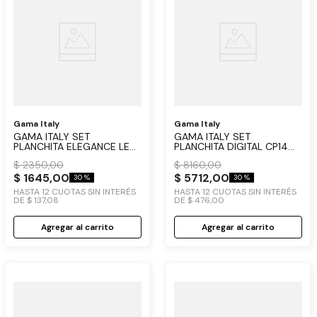
Gama Italy
Gama Italy
GAMA ITALY SET
GAMA ITALY SET
PLANCHITA ELEGANCE LED
PLANCHITA DIGITAL CP14
Y SECADOR BLOOM PINK
OZONO TITANIO Y
$
2350
,
00
$
8160
,
00
SECADOR DIVA CERAMIC
$
1645
,
00
$
5712
,
00
30 %
30 %
HASTA
12
CUOTAS SIN INTERÉS
HASTA
12
CUOTAS SIN INTERÉS
DE
$
137
,
08
DE
$
476
,
00
Agregar al carrito
Agregar al carrito