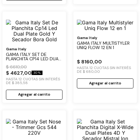
Gama Italy
GAMA ITALY MULTISTYLER
UNIQ FLOW 12 EN 1
Gama Italy
GAMA ITALY SET DE
PLANCHITA CP14 LED DUAL
$
8160
,
00
PLATE GOLD Y SECADOR
$
6610
,
00
BORA GOLD
HASTA
12
CUOTAS SIN INTERÉS
DE
$
680
,
00
$
4627
,
00
30 %
HASTA
12
CUOTAS SIN INTERÉS
DE
$
385
,
58
Agregar al carrito
Agregar al carrito