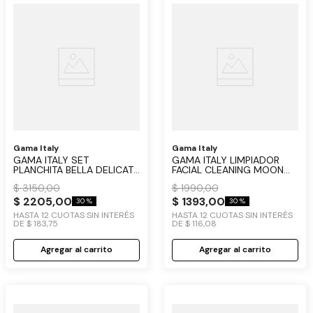
Gama Italy
Gama Italy
GAMA ITALY SET
GAMA ITALY LIMPIADOR
PLANCHITA BELLA DELICATE
FACIAL CLEANING MOON
CERAMIC Y SECADOR
USB
$
3150
,
00
$
1990
,
00
BREEZE NEGRO
$
2205
,
00
$
1393
,
00
30 %
30 %
HASTA
12
CUOTAS SIN INTERÉS
HASTA
12
CUOTAS SIN INTERÉS
DE
$
183
,
75
DE
$
116
,
08
Agregar al carrito
Agregar al carrito