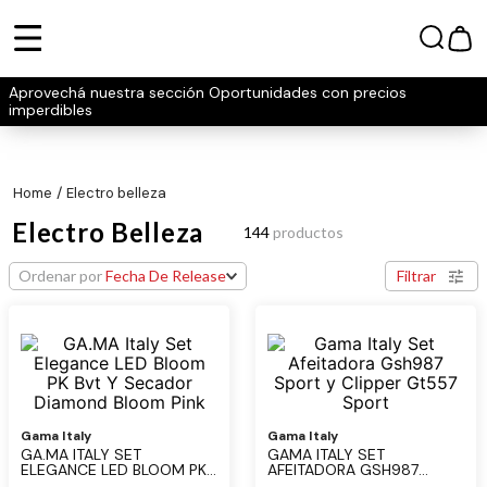
Aprovechá nuestra sección Oportunidades con precios
imperdibles
electro belleza
Electro Belleza
144
productos
Ordenar por
Fecha De Release
Filtrar
Gama Italy
Gama Italy
GA.MA ITALY SET
GAMA ITALY SET
ELEGANCE LED BLOOM PK
AFEITADORA GSH987
BVT Y SECADOR DIAMOND
SPORT Y CLIPPER GT557