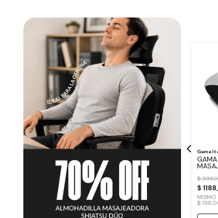
Gama It
GAMA 
MASAJ
MULTI
$
396
$
1188
MISMO
$
198
,
0