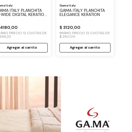
ma Italy
Gama Italy
AMA ITALY PLANCHITA
GAMA ITALY PLANCHITA
-WIDE DIGITAL KERATION
ELEGANCE KERATION
 PATINES ANCHOS
4180
,
00
$
3120
,
00
ISMO PRECIO
12
CUOTAS DE
MISMO PRECIO
12
CUOTAS DE
348
,
33
$
260
,
00
Agregar al carrito
Agregar al carrito