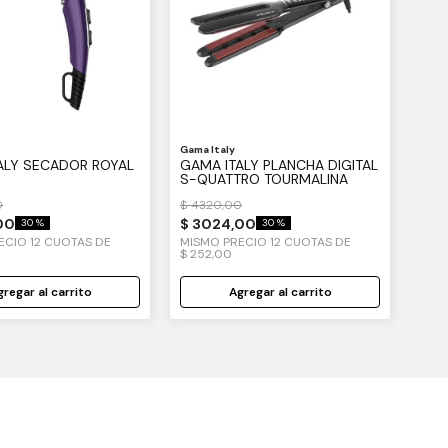
Gama Italy
ALY SECADOR ROYAL
GAMA ITALY PLANCHA DIGITAL
S-QUATTRO TOURMALINA
0
$
4320
,
00
00
$
3024
,
00
30 %
30 %
RECIO
12
CUOTAS DE
MISMO PRECIO
12
CUOTAS DE
$
252
,
00
regar al carrito
Agregar al carrito