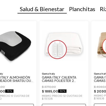
Salud & Bienestar
Planchitas
Ri
Gama Ital
aly
Gama Italy
GAMA I
ITALY ALMOHADÓN
GAMA ITALY CALIENTA
CAMAS 
EADOR SHIATSU DUO
CAMAS POLIESTER 2
FUNCION
PLAZAS REGULADOR 8
$
4060
,
0
,
00
$
3770
,
00
TEMPERATURAS Y TIMER
$
203
,
00
$
1885
,
00
70 %
50 %
MISMO 
 PRECIO
6
CUOTAS DE
MISMO PRECIO
12
CUOTAS DE
$
169
,
16
0
$
157
,
08