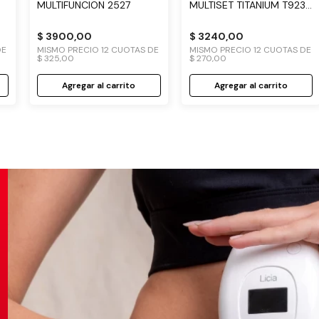
MULTIFUNCION 2527
MULTISET TITANIUM T923
- CUCHILLA DE TITANIO
$
3900
,
00
$
3240
,
00
DE
MISMO PRECIO
12
CUOTAS DE
MISMO PRECIO
12
CUOTAS DE
$
325
,
00
$
270
,
00
Agregar al carrito
Agregar al carrito