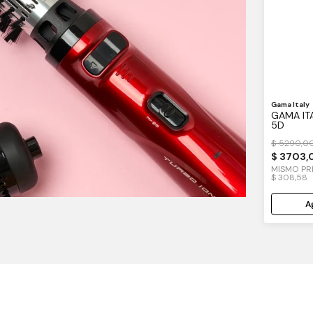
Gama Italy
GAMA IT
5D
$
5290
,
0
$
3703
,
MISMO P
$
308
,
58
Ag