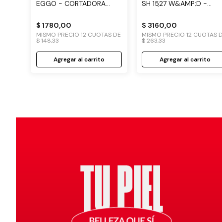
EGGO - CORTADORA
SH 1527 W&AMP;D -
CORPORAL
INALÁMBRICA Y LAVABLE
$
1780
,
00
$
3160
,
00
MISMO PRECIO
12
CUOTAS DE
MISMO PRECIO
12
CUOTAS 
$
148
,
33
$
263
,
33
Agregar al carrito
Agregar al carrito