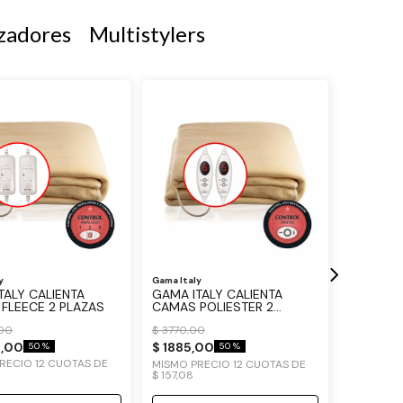
zadores
Multistylers
y
Gama Italy
TALY CALIENTA
GAMA ITALY CALIENTA
FLEECE 2 PLAZAS
CAMAS POLIESTER 2
PLAZAS REGULADOR
00
$
3770
,
00
DIGITAL
0
,
00
$
1885
,
00
50 %
50 %
PRECIO
12
CUOTAS DE
MISMO PRECIO
12
CUOTAS DE
$
157
,
08