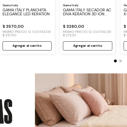
Gama Italy
Gama Italy
Ga
GAMA ITALY PLANCHITA
GAMA ITALY SECADOR AC
G
ELEGANCE LED KERATION
DIVA KERATION 3D ION
X
PLUS
-
$
3570
,
00
$
3280
,
00
$
MISMO PRECIO
12
CUOTAS DE
MISMO PRECIO
12
CUOTAS DE
M
$
297
,
50
$
273
,
33
$
Agregar al carrito
Agregar al carrito