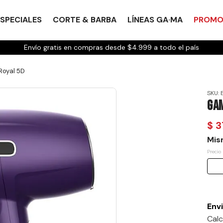
SPECIALES
CORTE & BARBA
LÍNEAS GA·MA
PROMO
Envío gratis en compras desde $4.999 a todo el país
Royal 5D
SKU
:
Gam
$
3
Mis
Precio
Envi
Calc