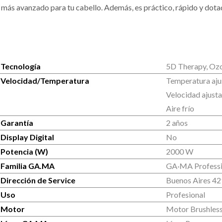
más avanzado para tu cabello. Además, es práctico, rápido y dotad
Tecnología
5D Therapy, Ozo
Velocidad/Temperatura
Temperatura aju
Velocidad ajust
Aire frío
Garantía
2 años
Display Digital
No
Potencia (W)
2000 W
Familia GA.MA
GA·MA Professi
Dirección de Service
Buenos Aires 42
Uso
Profesional
Motor
Motor Brushles