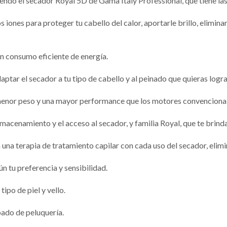
omiendo el secador Royal 5D de Gama Italy Professional, que tiene las
nes para proteger tu cabello del calor, aportarle brillo, eliminar el
un consumo eficiente de energía.
aptar el secador a tu tipo de cabello y al peinado que quieras logra
 menor peso y una mayor performance que los motores convencional
 almacenamiento y el acceso al secador, y familia Royal, que te bri
na terapia de tratamiento capilar con cada uso del secador, elimin
ún tu preferencia y sensibilidad.
ipo de piel y vello.
abado de peluquería.