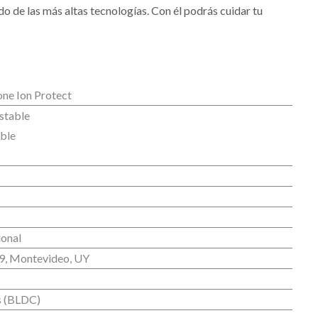
o de las más altas tecnologías. Con él podrás cuidar tu
ne Ion Protect
stable
able
onal
9, Montevideo, UY
s (BLDC)