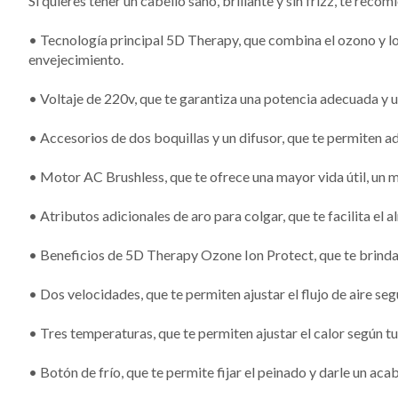
Si quieres tener un cabello sano, brillante y sin frizz, te rec
• Tecnología principal 5D Therapy, que combina el ozono y los io
envejecimiento.
• Voltaje de 220v, que te garantiza una potencia adecuada y 
• Accesorios de dos boquillas y un difusor, que te permiten ad
• Motor AC Brushless, que te ofrece una mayor vida útil, un
• Atributos adicionales de aro para colgar, que te facilita el
• Beneficios de 5D Therapy Ozone Ion Protect, que te brinda u
• Dos velocidades, que te permiten ajustar el flujo de aire seg
• Tres temperaturas, que te permiten ajustar el calor según tu t
• Botón de frío, que te permite fijar el peinado y darle un ac