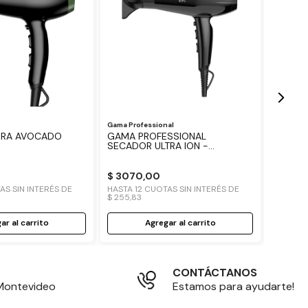
GAMA 
BRILLIA
$
225
HASTA
1
$
187
,
50
Gama Professional
ORA AVOCADO
GAMA PROFESSIONAL
SECADOR ULTRA ION -
BOQUILLAS Y DIFUSOR
$
3070
,
00
S SIN INTERÉS DE
HASTA
12
CUOTAS SIN INTERÉS DE
$
255
,
83
ar al carrito
Agregar al carrito
CONTÁCTANOS
 Montevideo
Estamos para ayudarte!