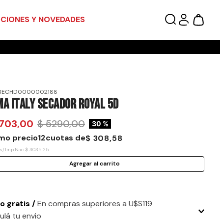
CIONES Y NOVEDADES
BECHD0000002188
a Italy Secador Royal 5D
703
,
00
$
5290
,
00
30 %
mo precio
12
cuotas de
$
308
,
58
 s/Imp.Nac
$
3035
,
25
Agregar al carrito
o gratis /
En compras superiores a U$S119
ulá tu envio