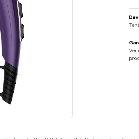
Dev
Tené
Gara
Ver 
prod