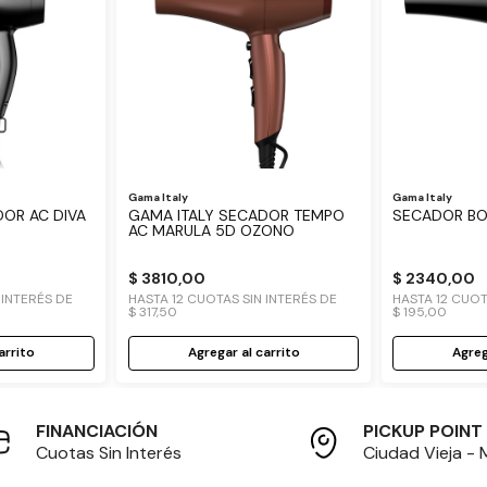
Gama Italy
Gama Italy
DOR AC DIVA
GAMA ITALY SECADOR TEMPO
SECADOR B
AC MARULA 5D OZONO
$
3810
,
00
$
2340
,
00
INTERÉS DE
HASTA
12
CUOTAS SIN INTERÉS DE
HASTA
12
CUOTA
$
317
,
50
$
195
,
00
arrito
Agregar al carrito
Agreg
FINANCIACIÓN
PICKUP POINT
Cuotas Sin Interés
Ciudad Vieja -