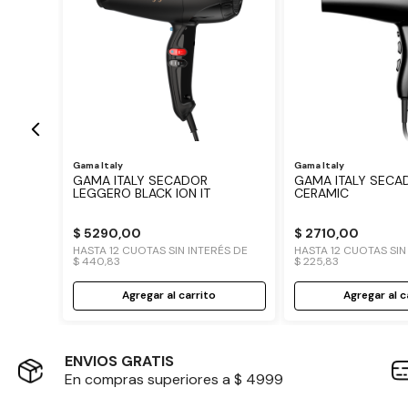
 ROJO
Gama Italy
Gama Italy
GAMA ITALY SECADOR
GAMA ITALY SECA
LEGGERO BLACK ION IT
CERAMIC
$
5290
,
00
$
2710
,
00
HASTA
12
CUOTAS SIN INTERÉS DE
HASTA
12
CUOTAS SIN 
$
440
,
83
$
225
,
83
Agregar al carrito
Agregar al c
ENVIOS GRATIS
En compras superiores a $ 4999