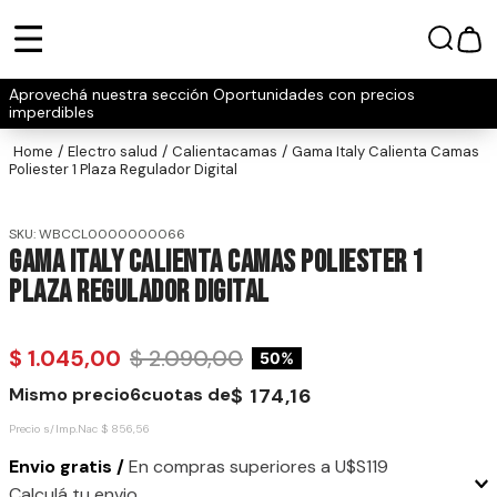
Aprovechá nuestra sección Oportunidades con precios
imperdibles
electro salud
calientacamas
Gama Italy Calienta Camas
Poliester 1 Plaza Regulador Digital
SKU
:
WBCCL0000000066
Gama Italy Calienta Camas Poliester 1
Plaza Regulador Digital
$
1
.
045
,
00
$
2
.
090
,
00
50%
Mismo precio
6
cuotas de
$
174
,
16
Precio s/Imp.Nac
$
856
,
56
Envio gratis /
En compras superiores a U$S119
Calculá tu envio