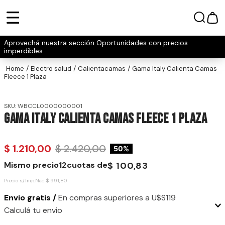
Aprovechá nuestra sección Oportunidades con precios
imperdibles
electro salud
calientacamas
Gama Italy Calienta Camas
Fleece 1 Plaza
SKU
:
WBCCL0000000001
Gama Italy Calienta Camas Fleece 1 Plaza
$
1
.
210
,
00
$
2
.
420
,
00
50%
Mismo precio
12
cuotas de
$
100
,
83
Precio s/Imp.Nac
$
991
,
80
Envio gratis /
En compras superiores a U$S119
Calculá tu envio