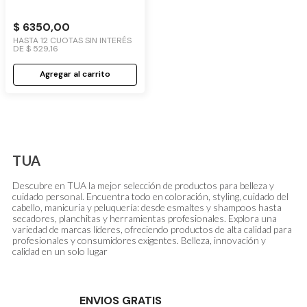
TOURMALINE ION PLUS
$
6350
,
00
HASTA
12
CUOTAS SIN INTERÉS
DE
$
529
,
16
Agregar al carrito
TUA
Descubre en TUA la mejor selección de productos para belleza y
cuidado personal. Encuentra todo en coloración, styling, cuidado del
cabello, manicuria y peluquería: desde esmaltes y shampoos hasta
secadores, planchitas y herramientas profesionales. Explora una
variedad de marcas líderes, ofreciendo productos de alta calidad para
profesionales y consumidores exigentes. Belleza, innovación y
calidad en un solo lugar
ENVIOS GRATIS