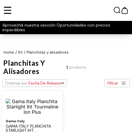
Aprovechá nuestra sección Oportunidades con precios
imperdibles
iht
planchitas y alisadores
Planchitas Y
1
producto
Alisadores
Ordenar por
Fecha De Release
Filtrar
Gama Italy
GAMA ITALY PLANCHITA
STARLIGHT IHT