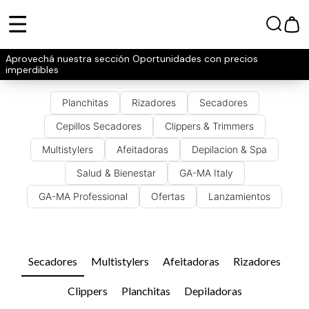
Aprovechá nuestra sección Oportunidades con precios
imperdibles
Planchitas
Rizadores
Secadores
Cepillos Secadores
Clippers & Trimmers
Multistylers
Afeitadoras
Depilacion & Spa
Salud & Bienestar
GA-MA Italy
GA-MA Professional
Ofertas
Lanzamientos
Secadores
Multistylers
Afeitadoras
Rizadores
Clippers
Planchitas
Depiladoras