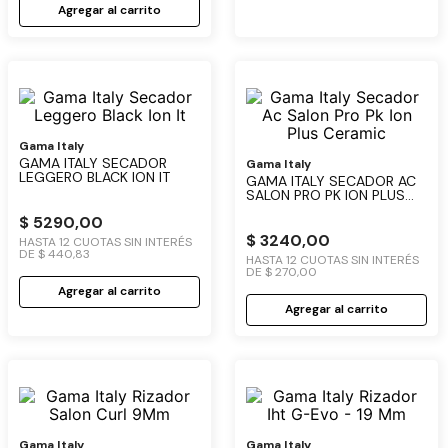
Agregar al carrito
Gama Italy
GAMA ITALY SECADOR
Gama Italy
LEGGERO BLACK ION IT
GAMA ITALY SECADOR AC
SALON PRO PK ION PLUS
CERAMIC
$
5290
,
00
$
3240
,
00
HASTA
12
CUOTAS SIN INTERÉS
DE
$
440
,
83
HASTA
12
CUOTAS SIN INTERÉS
DE
$
270
,
00
Agregar al carrito
Agregar al carrito
Gama Italy
Gama Italy