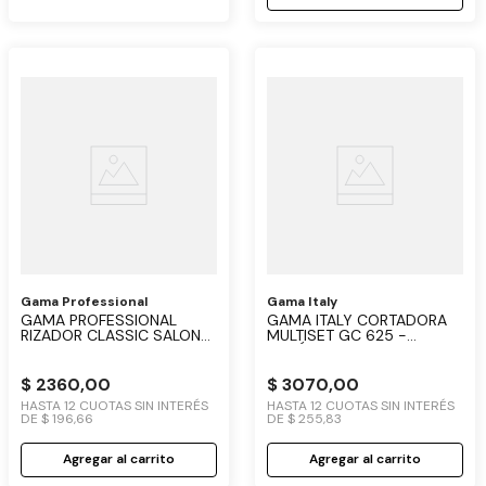
Gama Professional
Gama Italy
GAMA PROFESSIONAL
GAMA ITALY CORTADORA
RIZADOR CLASSIC SALON
MULTISET GC 625 -
CURL TRIFERRO - RIZOS
INALÁMBRICA
VOLUMINOSOS
$
2360
,
00
$
3070
,
00
HASTA
12
CUOTAS SIN INTERÉS
HASTA
12
CUOTAS SIN INTERÉS
DE
$
196
,
66
DE
$
255
,
83
Agregar al carrito
Agregar al carrito