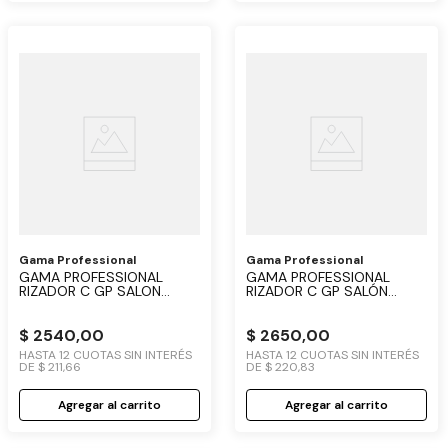
Gama Professional
Gama Professional
GAMA PROFESSIONAL
GAMA PROFESSIONAL
RIZADOR C GP SALON
RIZADOR C GP SALÓN
25MM SILK BVT
38MM SILK BVT - RIZADOR
DE 38MM
$
2540
,
00
$
2650
,
00
HASTA
12
CUOTAS SIN INTERÉS
HASTA
12
CUOTAS SIN INTERÉS
DE
$
211
,
66
DE
$
220
,
83
Agregar al carrito
Agregar al carrito