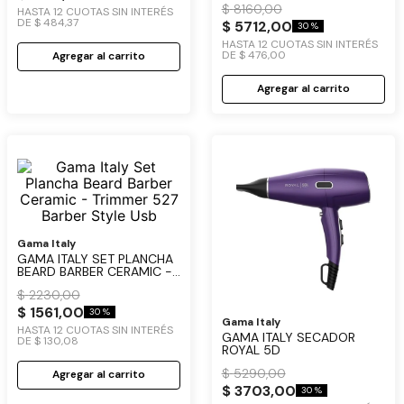
$
8160
,
00
SECADOR DIVA CERAMIC
HASTA
12
CUOTAS SIN INTERÉS
DE
$
484
,
37
$
5712
,
00
30 %
HASTA
12
CUOTAS SIN INTERÉS
DE
$
476
,
00
Agregar al carrito
Agregar al carrito
Gama Italy
GAMA ITALY SET PLANCHA
BEARD BARBER CERAMIC -
TRIMMER 527 BARBER
$
2230
,
00
STYLE USB
$
1561
,
00
30 %
Gama Italy
HASTA
12
CUOTAS SIN INTERÉS
GAMA ITALY SECADOR
DE
$
130
,
08
ROYAL 5D
$
5290
,
00
Agregar al carrito
$
3703
,
00
30 %