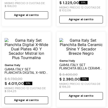
$
1
.
225
,
00
30%
MISMO PRECIO
3
CUOTAS DE
$
166
,
00
MISMO PRECIO
12
CUOTAS DE
$
102
,
08
Agregar al carrito
Agregar al carrito
Gama Italy
GAMA ITALY SET
Gama Italy
PLANCHITA BELLA CERAMIC
GAMA ITALY SET
SHINE Y SECADOR BREEZE
PLANCHITA DIGITAL X-WIDE
$
3
.
400
,
00
NEGRO
DUAL PLATES 4D Y
$
2
.
380
,
00
$
5
.
730
,
00
SECADOR MISTRAL ION
30%
PLUS TOURMALINA
$
4
.
011
,
00
30%
MISMO PRECIO
12
CUOTAS DE
$
198
,
33
MISMO PRECIO
12
CUOTAS DE
$
334
,
25
Agregar al carrito
Agregar al carrito