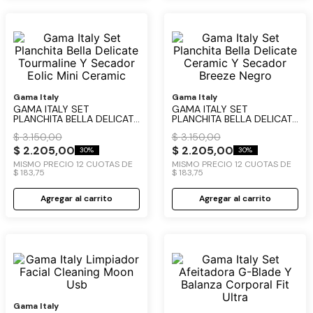
Gama Italy
Gama Italy
GAMA ITALY SET
GAMA ITALY SET
PLANCHITA BELLA DELICATE
PLANCHITA BELLA DELICATE
TOURMALINE Y SECADOR
CERAMIC Y SECADOR
$
3
.
150
,
00
$
3
.
150
,
00
EOLIC MINI CERAMIC
BREEZE NEGRO
$
2
.
205
,
00
$
2
.
205
,
00
30%
30%
MISMO PRECIO
12
CUOTAS DE
MISMO PRECIO
12
CUOTAS DE
$
183
,
75
$
183
,
75
Agregar al carrito
Agregar al carrito
Gama Italy