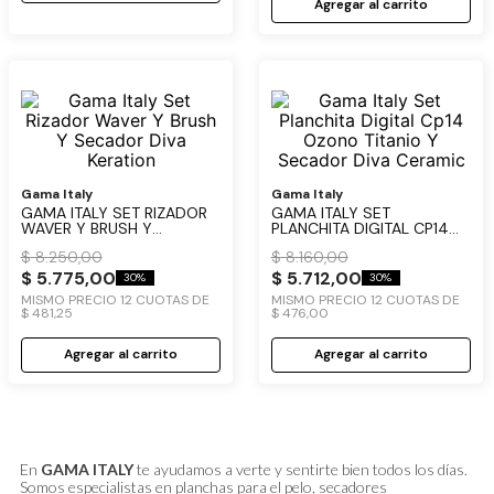
Agregar al carrito
Gama Italy
Gama Italy
GAMA ITALY SET RIZADOR
GAMA ITALY SET
WAVER Y BRUSH Y
PLANCHITA DIGITAL CP14
SECADOR DIVA KERATION
OZONO TITANIO Y
$
8
.
250
,
00
$
8
.
160
,
00
SECADOR DIVA CERAMIC
$
5
.
775
,
00
$
5
.
712
,
00
30%
30%
MISMO PRECIO
12
CUOTAS DE
MISMO PRECIO
12
CUOTAS DE
$
481
,
25
$
476
,
00
Agregar al carrito
Agregar al carrito
En
GAMA ITALY
te ayudamos a verte y sentirte bien todos los días.
Somos especialistas en planchas para el pelo, secadores