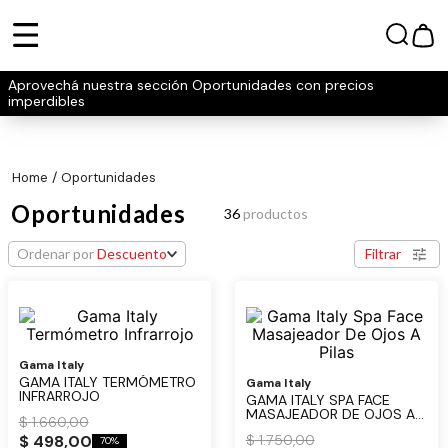
Aprovechá nuestra sección Oportunidades con precios
imperdibles
oportunidades
Oportunidades
36
productos
Ordenar por
Descuento
Filtrar
Gama Italy
GAMA ITALY TERMÓMETRO
Gama Italy
INFRARROJO
GAMA ITALY SPA FACE
MASAJEADOR DE OJOS A
$
1
.
660
,
00
PILAS
$
498
,
00
$
1
.
750
,
00
70%