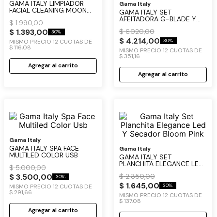
GAMA ITALY LIMPIADOR
Gama Italy
FACIAL CLEANING MOON
GAMA ITALY SET
USB
AFEITADORA G-BLADE Y
$
1
.
990
,
00
BALANZA CORPORAL FIT
$
1
.
393
,
00
$
6
.
020
,
00
ULTRA
30%
$
4
.
214
,
00
30%
MISMO PRECIO
12
CUOTAS DE
$
116
,
08
MISMO PRECIO
12
CUOTAS DE
$
351
,
16
Agregar al carrito
Agregar al carrito
Gama Italy
GAMA ITALY SPA FACE
Gama Italy
MULTILED COLOR USB
GAMA ITALY SET
PLANCHITA ELEGANCE LED
$
5
.
000
,
00
Y SECADOR BLOOM PINK
$
3
.
500
,
00
$
2
.
350
,
00
30%
$
1
.
645
,
00
30%
MISMO PRECIO
12
CUOTAS DE
$
291
,
66
MISMO PRECIO
12
CUOTAS DE
$
137
,
08
Agregar al carrito