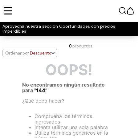
Aprovechá nuestra sección Oportunidades con precios
imperdibles
0
productos
Ordenar por
Descuento
OOPS!
No encontramos ningún resultado
para "
144
"
¿Qué debo hacer?
Comprueba los términos
ingresados
Intenta utilizar una sola palabra
Utiliza términos genéricos en la